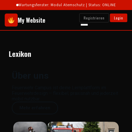
Wartungsfenster: Modul Atemschutz | Status: ONLINE
Registrieren
Login
My Website
Lexikon
Über uns
Feuerwehr Campus ist deine Lernplattform im
Feuerwehrdesign – flexibel, praxisnah und jederzeit
mobil nutzbar.
Mehr erfahren