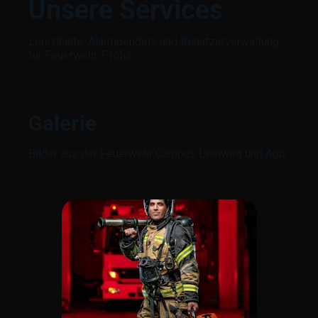
Unsere Services
Lerninhalte, Alarmpendels und Benutzerverwaltung
für Feuerwehr-Profis.
Galerie
Bilder aus der Feuerwehr Campus Lernwelt und App.