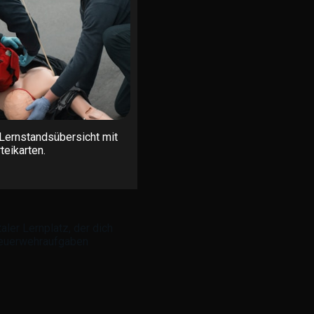
 Lernstandsübersicht mit
teikarten.
ler Lernplatz, der dich
 Feuerwehraufgaben