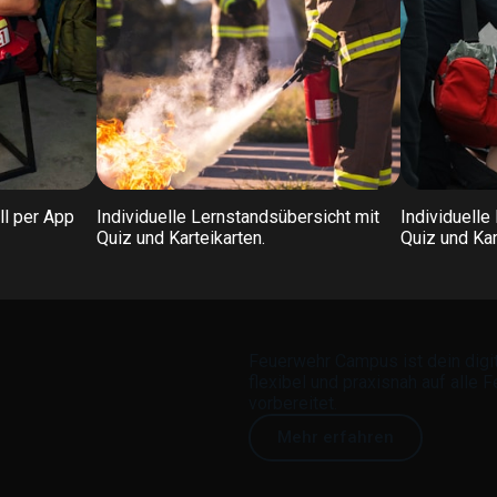
ll per App
Individuelle Lernstandsübersicht mit
Individuelle
Quiz und Karteikarten.
Quiz und Kar
Feuerwehr Campus ist dein digita
flexibel und praxisnah auf alle
vorbereitet.
Mehr erfahren